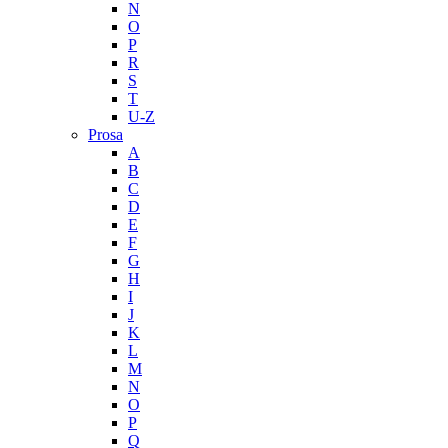
N
O
P
R
S
T
U-Z
Prosa
A
B
C
D
E
F
G
H
I
J
K
L
M
N
O
P
Q