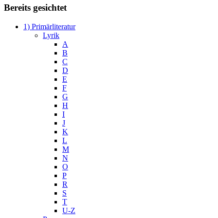
Bereits gesichtet
1) Primärliteratur
Lyrik
A
B
C
D
E
F
G
H
I
J
K
L
M
N
O
P
R
S
T
U-Z