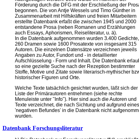
Förderung durch die DFG mit der Erschließung der Pros
begonnen. Die von Antje Wessels und Timo Günther in
Zusammenarbeit mit Hilfskräften und freien Mitarbeitern
erstellte Datenbank erfaßt die zwischen 1945 und 2000
entstandene Prosa (neben Romanen und Erzählungen
auch Essays, Aphorismen, Reiseliteratur, u. ä).
In die Datenbank aufgenommen wurden 3.400 Gedichte,
260 Dramen sowie 1600 Prosatexte von insgesamt 315
Autoren. Die einzelnen Datensätze verzeichnen jeweils
Angaben zu Autor, Fundort und - in detaillierter
Aufschlüsselung - Form und Inhalt. Die Datenbank erlau
so eine gezielte Suche nach der Rezeption bestimmter
Stoffe, Motive und Zitate sowie literarisch-mythischer bz
historischer Figuren und Orte.
Welche Texte tatsächlich gesichtet wurden, läßt sich der
Liste der Primärautoren entnehmen (siehe rechte
Menuleiste unter "Info"). Hier sind auch die Autoren und
Texte verzeichnet, die nach Sichtung und aufgrund eine
'negativen Befundes' in die Datenbank nicht aufgenom
wurden.
Datenbank Forschungsliteratur