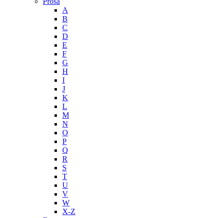
Prosa
A
B
C
D
E
F
G
H
I
J
K
L
M
N
O
P
Q
R
S
T
U
V
W
X-Z