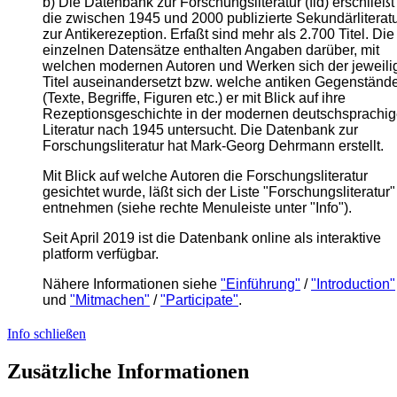
b) Die Datenbank zur Forschungsliteratur (fld) erschließt
die zwischen 1945 und 2000 publizierte Sekundärliterat
zur Antikerezeption. Erfaßt sind mehr als 2.700 Titel. Die
einzelnen Datensätze enthalten Angaben darüber, mit
welchen modernen Autoren und Werken sich der jeweili
Titel auseinandersetzt bzw. welche antiken Gegenständ
(Texte, Begriffe, Figuren etc.) er mit Blick auf ihre
Rezeptionsgeschichte in der modernen deutschsprachi
Literatur nach 1945 untersucht. Die Datenbank zur
Forschungsliteratur hat Mark-Georg Dehrmann erstellt.
Mit Blick auf welche Autoren die Forschungsliteratur
gesichtet wurde, läßt sich der Liste "Forschungsliteratur"
entnehmen (siehe rechte Menuleiste unter "Info").
Seit April 2019 ist die Datenbank online als interaktive
platform verfügbar.
Nähere Informationen siehe
"Einführung"
/
"Introduction"
und
"Mitmachen"
/
"Participate"
.
Info schließen
Zusätzliche Informationen