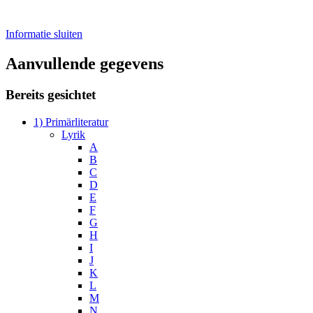
Informatie sluiten
Aanvullende gegevens
Bereits gesichtet
1) Primärliteratur
Lyrik
A
B
C
D
E
F
G
H
I
J
K
L
M
N