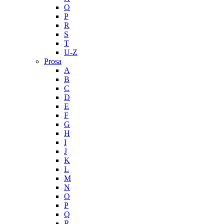
O
P
R
S
T
U-Z
Prosa
A
B
C
D
E
F
G
H
I
J
K
L
M
N
O
P
Q
R