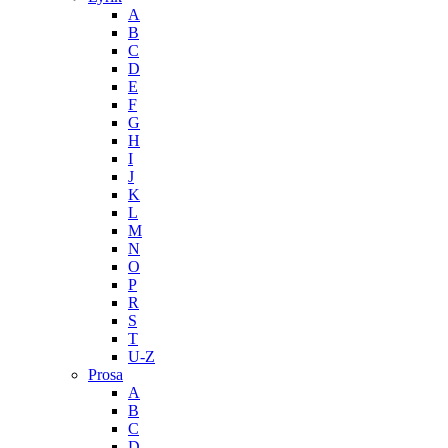
A
B
C
D
E
F
G
H
I
J
K
L
M
N
O
P
R
S
T
U-Z
Prosa
A
B
C
D