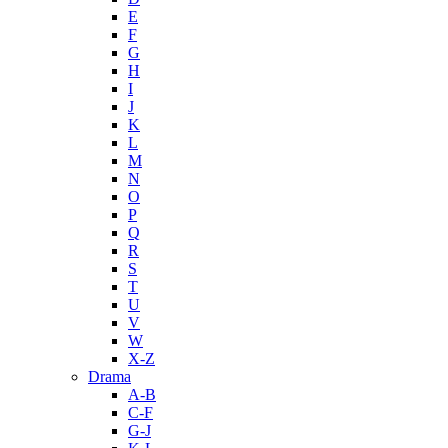
E
F
G
H
I
J
K
L
M
N
O
P
Q
R
S
T
U
V
W
X-Z
Drama
A-B
C-F
G-J