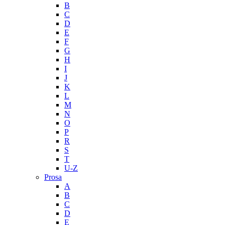
B
C
D
E
F
G
H
I
J
K
L
M
N
O
P
R
S
T
U-Z
Prosa
A
B
C
D
E