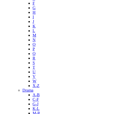
F
G
H
I
J
K
L
M
N
O
P
Q
R
S
T
U
V
W
X-Z
Drama
A-B
C-F
G-J
K-L
M-R