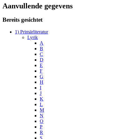
Aanvullende gegevens
Bereits gesichtet
1) Primärliteratur
Lyrik
A
B
C
D
E
F
G
H
I
J
K
L
M
N
O
P
R
S