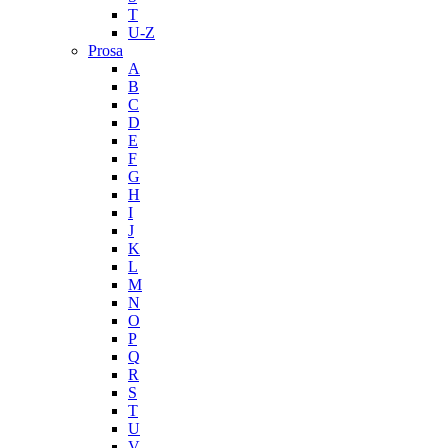
T
U-Z
Prosa
A
B
C
D
E
F
G
H
I
J
K
L
M
N
O
P
Q
R
S
T
U
V