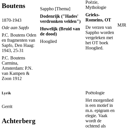
Poëzie,
Boutens
Mythologie
Sappho [Thema]
Grieks-
Dodenrijk ("Hades'
Romeins, OT
1870-1943
verdronken velden")
MJR
De verzen van
Ode aan Sapfo
Huwelijk (Bruid van
Sappho worden
de dood)
P.C. Boutens Oden
vergeleken met
en fragmenten van
Hooglied
het OT boek
Sapfo, Den Haag:
Hooglied.
1943, 25-31
P.C. Boutens
Carmina,
Amsterdam: P.N.
van Kampen &
Zoon 1912
Poëtologie
Lyrik
Het morgenlied
is een motief in
Gerrit
m.n. epigram en
elegie. Vaak
Achterberg
wordt de
ochtend als