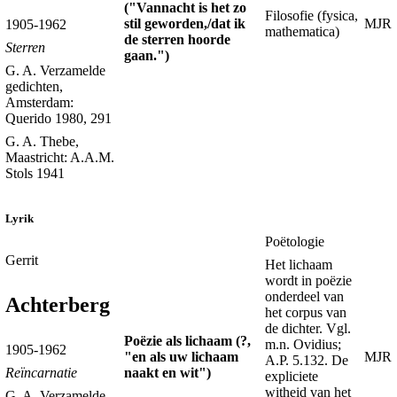
("Vannacht is het zo
Filosofie (fysica,
stil geworden,/dat ik
MJR
1905-1962
mathematica)
de sterren hoorde
Sterren
gaan.")
G. A. Verzamelde
gedichten,
Amsterdam:
Querido 1980, 291
G. A. Thebe,
Maastricht: A.A.M.
Stols 1941
Lyrik
Poëtologie
Gerrit
Het lichaam
wordt in poëzie
onderdeel van
Achterberg
het corpus van
de dichter. Vgl.
Poëzie als lichaam (?,
m.n. Ovidius;
1905-1962
"en als uw lichaam
MJR
A.P. 5.132. De
naakt en wit")
Reïncarnatie
expliciete
witheid van het
G. A. Verzamelde