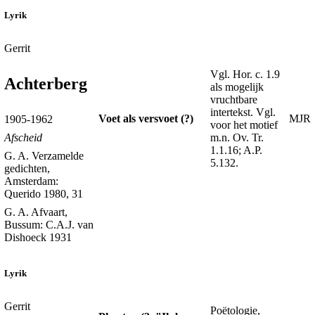
Lyrik
Gerrit
Vgl. Hor. c. 1.9
Achterberg
als mogelijk
vruchtbare
intertekst. Vgl.
Voet als versvoet (?)
MJR
1905-1962
voor het motief
m.n. Ov. Tr.
Afscheid
1.1.16; A.P.
G. A. Verzamelde
5.132.
gedichten,
Amsterdam:
Querido 1980, 31
G. A. Afvaart,
Bussum: C.A.J. van
Dishoeck 1931
Lyrik
Gerrit
Poëtologie,