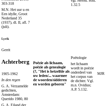
vgl. Herod. Hist.
303-318
1.32.5
M.N. Het uur u en
Een idylle, Groot
Nederland 35
(1937), dl. II, afl. 7
(juli).
Lyrik
Gerrit
Poëtologie
Achterberg
Poëzie als lichaam,
het lichaam
poëzie als genealogie
wordt in poëzie
(?, "Het is hetzelfde als
onderdeel van
MJR
1905-1962
uw leden/... waarmee
het corpus van
de woorden/sidderen
In den regen
de dichter. Vgl.
en worden geboren"
m.n. Ovidius;
G. A. Verzamelde
A.P. 5.132.
gedichten,
Amsterdam:
Querido 1980, 80
G. A. Eiland der