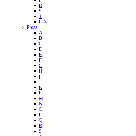
R
S
T
U-Z
Prosa
A
B
C
D
E
F
G
H
I
J
K
L
M
N
O
P
Q
R
S