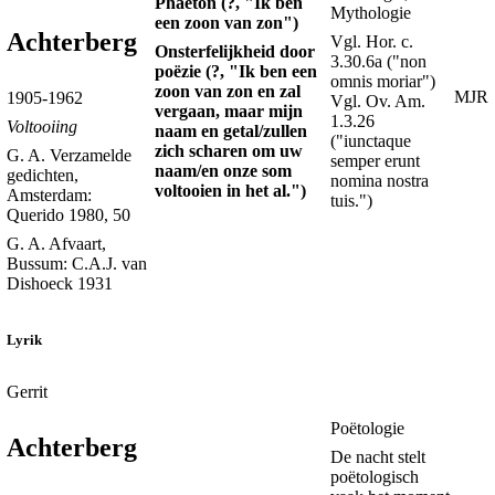
Phaeton (?, "Ik ben
Mythologie
een zoon van zon")
Achterberg
Vgl. Hor. c.
Onsterfelijkheid door
3.30.6a ("non
poëzie (?, "Ik ben een
omnis moriar")
zoon van zon en zal
MJR
1905-1962
Vgl. Ov. Am.
vergaan, maar mijn
1.3.26
Voltooiing
naam en getal/zullen
("iunctaque
zich scharen om uw
G. A. Verzamelde
semper erunt
naam/en onze som
gedichten,
nomina nostra
voltooien in het al.")
Amsterdam:
tuis.")
Querido 1980, 50
G. A. Afvaart,
Bussum: C.A.J. van
Dishoeck 1931
Lyrik
Gerrit
Poëtologie
Achterberg
De nacht stelt
poëtologisch