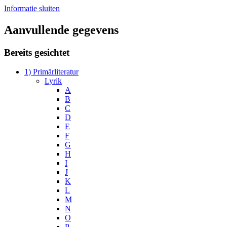
Informatie sluiten
Aanvullende gegevens
Bereits gesichtet
1) Primärliteratur
Lyrik
A
B
C
D
E
F
G
H
I
J
K
L
M
N
O
P