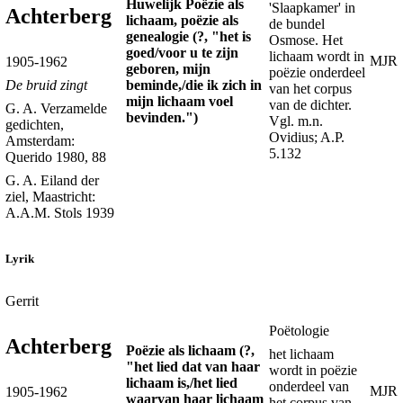
Huwelijk Poëzie als
'Slaapkamer' in
Achterberg
lichaam, poëzie als
de bundel
genealogie (?, "het is
Osmose. Het
goed/voor u te zijn
lichaam wordt in
MJR
1905-1962
geboren, mijn
poëzie onderdeel
beminde,/die ik zich in
De bruid zingt
van het corpus
mijn lichaam voel
van de dichter.
G. A. Verzamelde
bevinden.")
Vgl. m.n.
gedichten,
Ovidius; A.P.
Amsterdam:
5.132
Querido 1980, 88
G. A. Eiland der
ziel, Maastricht:
A.A.M. Stols 1939
Lyrik
Gerrit
Poëtologie
Achterberg
Poëzie als lichaam (?,
het lichaam
"het lied dat van haar
wordt in poëzie
lichaam is,/het lied
onderdeel van
MJR
1905-1962
waarvan haar lichaam
het corpus van