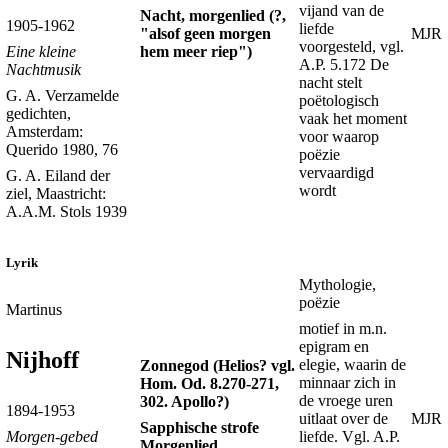
vijand van de
Nacht, morgenlied (?,
1905-1962
liefde
"alsof geen morgen
MJR
voorgesteld, vgl.
hem meer riep")
Eine kleine
A.P. 5.172 De
Nachtmusik
nacht stelt
G. A. Verzamelde
poëtologisch
gedichten,
vaak het moment
Amsterdam:
voor waarop
Querido 1980, 76
poëzie
vervaardigd
G. A. Eiland der
wordt
ziel, Maastricht:
A.A.M. Stols 1939
Lyrik
Mythologie,
poëzie
Martinus
motief in m.n.
epigram en
Nijhoff
elegie, waarin de
Zonnegod (Helios? vgl.
minnaar zich in
Hom. Od. 8.270-271,
de vroege uren
302. Apollo?)
1894-1953
uitlaat over de
MJR
Sapphische strofe
liefde. Vgl. A.P.
Morgen-gebed
Morgenlied