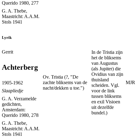
Querido 1980, 277
G. A. Thebe,
Maastricht: A.A.M.
Stols 1941
Lyrik
Gerrit
In de Tristia zijn
het de bliksems
van Augustus
Achterberg
(als Jupiter) die
Ovidius van zijn
Ov. Tristia (?, "De
thuisland
zachte bliksems van de
MJR
1905-1962
scheiden. Vgl.
nacht/dekken u toe.")
voor de link
Slaapliedje
tussen bliksems
G. A. Verzamelde
en exil Visioen
gedichten,
uit dezelfde
Amsterdam:
bundel.)
Querido 1980, 278
G. A. Thebe,
Maastricht: A.A.M.
Stols 1941