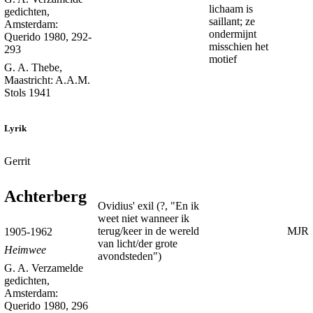
lichaam is
gedichten,
saillant; ze
Amsterdam:
ondermijnt
Querido 1980, 292-
misschien het
293
motief
G. A. Thebe,
Maastricht: A.A.M.
Stols 1941
Lyrik
Gerrit
Achterberg
Ovidius' exil (?, "En ik
weet niet wanneer ik
terug/keer in de wereld
MJR
1905-1962
van licht/der grote
Heimwee
avondsteden")
G. A. Verzamelde
gedichten,
Amsterdam:
Querido 1980, 296