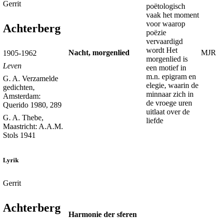
Gerrit
poëtologisch
vaak het moment
voor waarop
Achterberg
poëzie
vervaardigd
wordt Het
Nacht, morgenlied
MJR
1905-1962
morgenlied is
Leven
een motief in
m.n. epigram en
G. A. Verzamelde
elegie, waarin de
gedichten,
minnaar zich in
Amsterdam:
de vroege uren
Querido 1980, 289
uitlaat over de
G. A. Thebe,
liefde
Maastricht: A.A.M.
Stols 1941
Lyrik
Gerrit
Achterberg
Harmonie der sferen