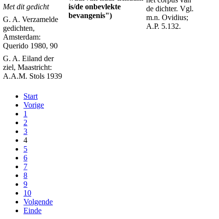
is/de onbevlekte
Met dit gedicht
de dichter. Vgl.
bevangenis")
m.n. Ovidius;
G. A. Verzamelde
A.P. 5.132.
gedichten,
Amsterdam:
Querido 1980, 90
G. A. Eiland der
ziel, Maastricht:
A.A.M. Stols 1939
Start
Vorige
1
2
3
4
5
6
7
8
9
10
Volgende
Einde