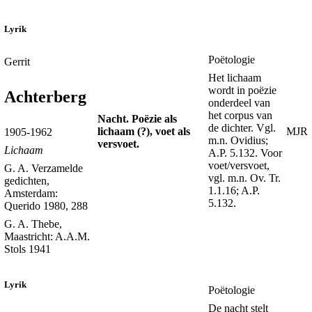
Lyrik
Poëtologie
Gerrit
Het lichaam
wordt in poëzie
Achterberg
onderdeel van
het corpus van
Nacht. Poëzie als
de dichter. Vgl.
lichaam (?), voet als
MJR
1905-1962
m.n. Ovidius;
versvoet.
Lichaam
A.P. 5.132. Voor
voet/versvoet,
G. A. Verzamelde
vgl. m.n. Ov. Tr.
gedichten,
1.1.16; A.P.
Amsterdam:
5.132.
Querido 1980, 288
G. A. Thebe,
Maastricht: A.A.M.
Stols 1941
Lyrik
Poëtologie
De nacht stelt