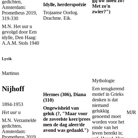
gij uw hoed zo?
gedichten,
Idylle, herderspoëzie
Met zo'n
Amsterdam:
zwier?")
Trojaanse Oorlog.
Prometheus 2019,
Drachme. Eik.
319-330
M.N. Het uur u
gevolgd door Een
idylle, Den Haag:
A.A.M. Stols 1940
Lyrik
Martinus
Mythologie
Nijhoff
Een terugkerend
motief in Grieks
Hermes (306), Diana
denken is dat
(310)
1894-1953
niemand
Ongewisheid van
gelukkig
MJR
Het uur u
geluk (?, "Maar voor
genoemd moet
de zoveelste keer/prees
M.N. Verzamelde
worden voor het
men de dag aleer/de
gedichten,
einde van het
avond was gedaald.")
Amsterdam:
leven bereikt is;
Prometheus 2019,