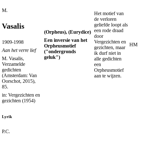
M.
Het motief van
de verloren
geliefde loopt als
Vasalis
een rode draad
(Orpheus), (Eurydice)
door
Een inversie van het
Vergezichten en
1909-1998
HM
Orpheusmotief
gezichten, maar
Aan het verre lief
("ondergronds
ik durf niet in
geluk")
M. Vasalis,
alle gedichten
Verzamelde
een
gedichten
Orpheusmotief
(Amsterdam: Van
aan te wijzen.
Oorschot, 2015),
85.
in: Vergezichten en
gezichten (1954)
Lyrik
P.C.