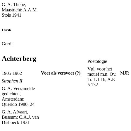
G. A. Thebe,
Maastricht: A.A.M.
Stols 1941
Lyrik
Gerrit
Achterberg
Poëtologie
Vgl. voor het
Voet als versvoet (?)
MJR
1905-1962
motief m.n. Ov.
Tr. 1.1.16; A.P.
Strophen II
5.132.
G. A. Verzamelde
gedichten,
Amsterdam:
Querido 1980, 24
G. A. Afvaart,
Bussum: C.A.J. van
Dishoeck 1931