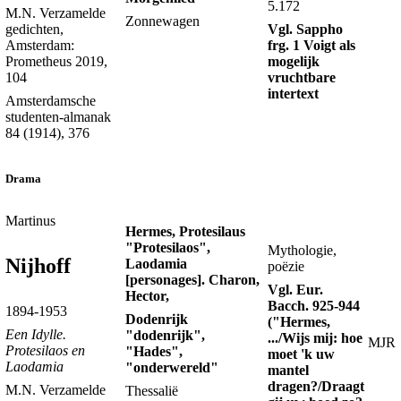
5.172
M.N. Verzamelde
Zonnewagen
Vgl. Sappho
gedichten,
frg. 1 Voigt als
Amsterdam:
mogelijk
Prometheus 2019,
vruchtbare
104
intertext
Amsterdamsche
studenten-almanak
84 (1914), 376
Drama
Martinus
Hermes, Protesilaus
"Protesilaos",
Mythologie,
Nijhoff
Laodamia
poëzie
[personages]. Charon,
Vgl. Eur.
Hector,
Bacch. 925-944
1894-1953
Dodenrijk
("Hermes,
Een Idylle.
"dodenrijk",
.../Wijs mij: hoe
MJR
Protesilaos en
"Hades",
moet 'k uw
Laodamia
"onderwereld"
mantel
dragen?/Draagt
M.N. Verzamelde
Thessalië