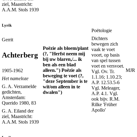
ziel, Maastricht:
A.A.M. Stols 1939
Lyrik
Poëtologie
Dichters
Gerrit
bewegen zich
Poëzie als bloem/plant
vaak te voet
(?, "Herfst neem mij
Achterberg
voort, op basis
bij uw blaren,/... ik
van spel tussen
ben als een blad
voet en versvoet.
alleen.") Poëzie als
MJR
1905-1962
Vgl. Ov. Tr.
beweging te voet (?,
1.1.16; 1.10.23;
Het nameloze
"deze September is te
A.P. 12.53.5-6
G. A. Verzamelde
wit/om alleen in te
Vgl. Meleager,
gedichten,
dwalen")
A.P. 4.1. Vgl.
Amsterdam:
ook bijv. R.M.
Querido 1980, 83
Rilke 'Früher
Apollo'
G. A. Eiland der
ziel, Maastricht:
A.A.M. Stols 1939