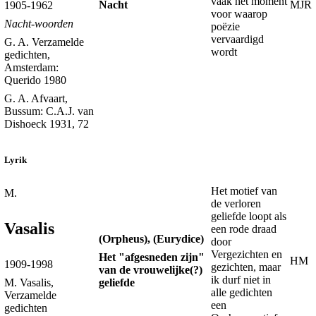
vaak het moment
Nacht
MJR
1905-1962
voor waarop
Nacht-woorden
poëzie
vervaardigd
G. A. Verzamelde
wordt
gedichten,
Amsterdam:
Querido 1980
G. A. Afvaart,
Bussum: C.A.J. van
Dishoeck 1931, 72
Lyrik
Het motief van
M.
de verloren
geliefde loopt als
Vasalis
een rode draad
(Orpheus), (Eurydice)
door
Vergezichten en
Het "afgesneden zijn"
HM
1909-1998
gezichten, maar
van de vrouwelijke(?)
ik durf niet in
geliefde
M. Vasalis,
alle gedichten
Verzamelde
een
gedichten