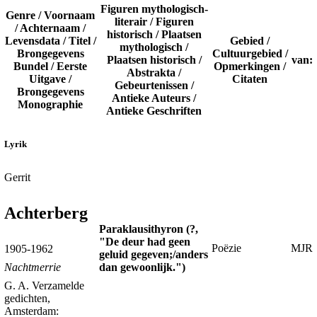
Figuren mythologisch-
Genre / Voornaam
literair / Figuren
/ Achternaam /
historisch / Plaatsen
Levensdata / Titel /
Gebied /
mythologisch /
Brongegevens
Cultuurgebied /
Plaatsen historisch /
van:
Bundel / Eerste
Opmerkingen /
Abstrakta /
Uitgave /
Citaten
Gebeurtenissen /
Brongegevens
Antieke Auteurs /
Monographie
Antieke Geschriften
Lyrik
Gerrit
Achterberg
Paraklausithyron (?,
"De deur had geen
Poëzie
MJR
1905-1962
geluid gegeven;/anders
dan gewoonlijk.")
Nachtmerrie
G. A. Verzamelde
gedichten,
Amsterdam: